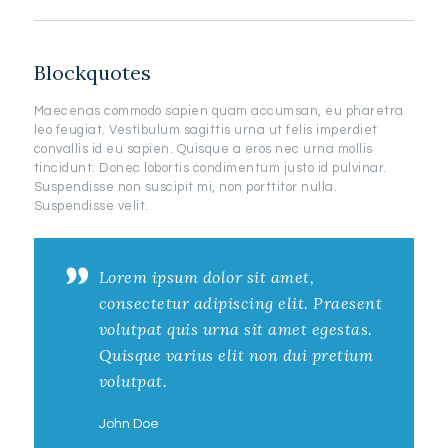
Blockquotes
Maecenas commodo sapien quam accumsan, eu pharetra
leo feugiat. Vestibulum sagittis urna ut felis imperdiet
convallis id eu sapien. Quisque a eros nec urna mollis
tincidunt. Donec lobortis condimentum justo id pulvinar.
Suspendisse non suscipit mi, non porttitor nulla.
Suspendisse velit.
Lorem ipsum dolor sit amet,
consectetur adipiscing elit. Praesent
volutpat quis urna sit amet egestas.
Quisque varius elit non dui pretium
volutpat.
John Doe