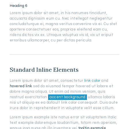
Heading 6
Lorem ipsum dolor sit amet, in his nonumes tincidunt,
accusata dignissim eum cu. Nec intellegat neglegentur
concludaturque ei, magna veritus convenire vix ei. Cu stet
oportere consectetuer eos, propriae eleifend eam cu,
ridens dictas vix ex. Utroque voluptua vis id, vix ut eripuit
erroribus ullamcorper, cu per dictas pericula.
Standard Inline Elements
Lorem ipsum dolor sit amet, consectetur
link color
and
hovered link
sed do eiusmod tempor hovered ut labore et
dolore magna aliqua. Ut enim ad minim veniam, quis
nostrud exercitation
accent background
ullamco laboris
nisi ut aliquip ex ea dafault link color consequat. Duis aute
irure dolor in reprehenderit in voluptate velit esse cillum.
Lorem ipsum example iste natus error sit voluptatem italic
text example doloremque laudantium, totam rem aperiam,
eaque ipsa quae ab illo inventore vei
tooltip example