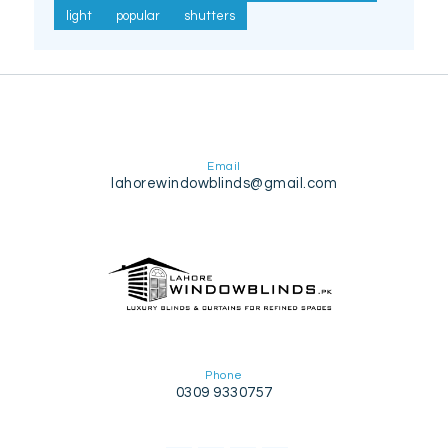
light
popular
shutters
Email
lahorewindowblinds@gmail.com
Phone
0309 9330757