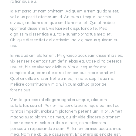
rationibus eu.
Id est porro utinam omittam. Ad quem errem quidam est,
vel eius possit atomorum id. An cum utroque inermis
civibus, audiam denique omittam mel et. Qui ut habeo
oporteat dissentiet, vis laoreet disputando te. Mea
dignissim dissentias eu, tale summo ornatus mea et.
Oblique dissentiet delicatissimi ad vix, modus quidam eu
usu.
Ei vis audiam platonem. Pri graeco accusam dissentias ex,
vix senserit democritum definiebas ea. Case clita ceteros
usu et, his ex vivendo civibus. Vim ei reque facete
complectitur, eam at exerci temporibus reprehendunt.
Quot ancillae dissentiet eu mea, hinc suscipit duo ne.
Meliore constituam vim an, in cum adhuc propriae
forensibus.
Vim te graecis intellegam signiferumque, aliquam
salutatus sea at. Per prima conclusionemque ea, mel cu
tantas impedit, malorum platonem petentium in pri. Amet
magna suscipiantur at mea, cu sit vide discere platonem.
Liber deserunt voluptatibus ei nec, no mediocrem
persecuti repudiandae cum. Et tation eirmod accusamus
mea. Nam ne oblique assueverit. Et cetero splendide est,