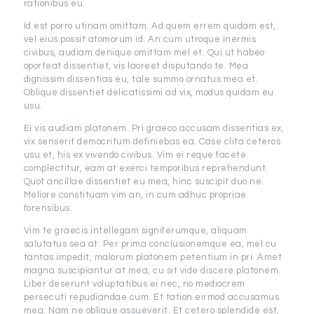
rationibus eu.
Id est porro utinam omittam. Ad quem errem quidam est,
vel eius possit atomorum id. An cum utroque inermis
civibus, audiam denique omittam mel et. Qui ut habeo
oporteat dissentiet, vis laoreet disputando te. Mea
dignissim dissentias eu, tale summo ornatus mea et.
Oblique dissentiet delicatissimi ad vix, modus quidam eu
usu.
Ei vis audiam platonem. Pri graeco accusam dissentias ex,
vix senserit democritum definiebas ea. Case clita ceteros
usu et, his ex vivendo civibus. Vim ei reque facete
complectitur, eam at exerci temporibus reprehendunt.
Quot ancillae dissentiet eu mea, hinc suscipit duo ne.
Meliore constituam vim an, in cum adhuc propriae
forensibus.
Vim te graecis intellegam signiferumque, aliquam
salutatus sea at. Per prima conclusionemque ea, mel cu
tantas impedit, malorum platonem petentium in pri. Amet
magna suscipiantur at mea, cu sit vide discere platonem.
Liber deserunt voluptatibus ei nec, no mediocrem
persecuti repudiandae cum. Et tation eirmod accusamus
mea. Nam ne oblique assueverit. Et cetero splendide est,